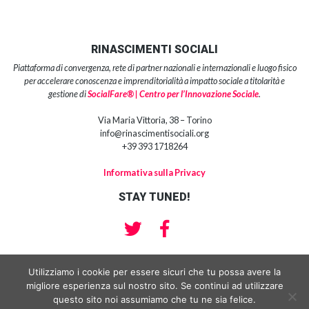
RINASCIMENTI SOCIALI
Piattaforma di convergenza, rete di partner nazionali e internazionali e luogo fisico
per accelerare conoscenza e imprenditorialità a impatto sociale a titolarità e
gestione di
SocialFare® | Centro per l’Innovazione Sociale
.
Via Maria Vittoria, 38 – Torino
info@rinascimentisociali.org
+39 393 1718264
Informativa sulla Privacy
STAY TUNED!
Utilizziamo i cookie per essere sicuri che tu possa avere la
migliore esperienza sul nostro sito. Se continui ad utilizzare
Copyright 2018 | SocialFare® srl impresa sociale | Centro per l’Innovazione
Sociale® Partita Iva e Codice Fiscale: 10959210013 | Sede Legale : Via
questo sito noi assumiamo che tu ne sia felice.