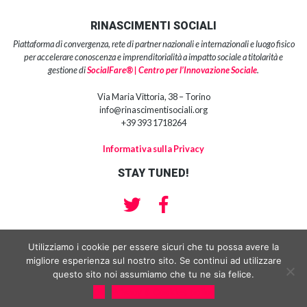
RINASCIMENTI SOCIALI
Piattaforma di convergenza, rete di partner nazionali e internazionali e luogo fisico
per accelerare conoscenza e imprenditorialità a impatto sociale a titolarità e
gestione di
SocialFare® | Centro per l’Innovazione Sociale
.
Via Maria Vittoria, 38 – Torino
info@rinascimentisociali.org
+39 393 1718264
Informativa sulla Privacy
STAY TUNED!
Utilizziamo i cookie per essere sicuri che tu possa avere la
migliore esperienza sul nostro sito. Se continui ad utilizzare
Copyright 2018 | SocialFare® srl impresa sociale | Centro per l’Innovazione
Sociale® Partita Iva e Codice Fiscale: 10959210013 | Sede Legale : Via
questo sito noi assumiamo che tu ne sia felice.
Manzoni 15, 10122 Torino
Ok
Privacy & Cookies policy