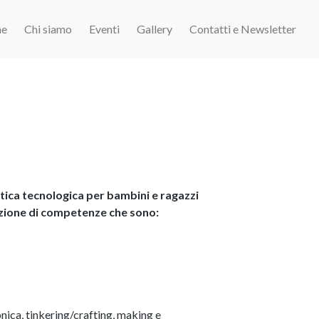
e
Chi siamo
Eventi
Gallery
Contatti e Newsletter
ttica tecnologica per bambini e
ragazzi
isizione di competenze che sono:
onica, tinkering/crafting, making e