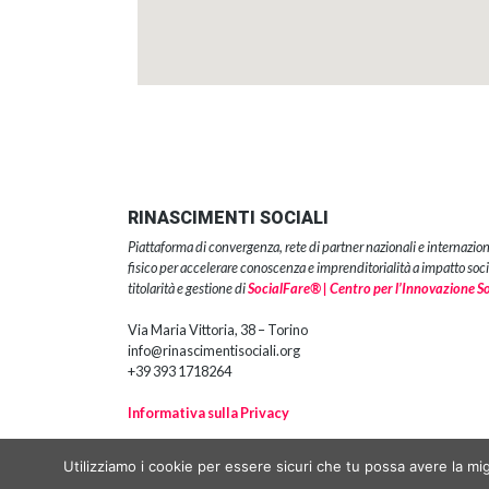
RINASCIMENTI SOCIALI
Piattaforma di convergenza, rete di partner nazionali e internazion
fisico per accelerare conoscenza e imprenditorialità a impatto soci
titolarità e gestione di
SocialFare® | Centro per l’Innovazione S
Via Maria Vittoria, 38 – Torino
info@rinascimentisociali.org
+39 393 1718264
Informativa sulla Privacy
Copyright 2018 | SocialFare® srl impresa soc
Utilizziamo i cookie per essere sicuri che tu possa avere la mig