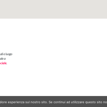
ali e luogo
ale a
ociale
.
iale | Centro per l’Innovazione Sociale® Partita Iva e Codice Fiscale: 10959210013
liore esperienza sul nostro sito. Se continui ad utilizzare questo sito n