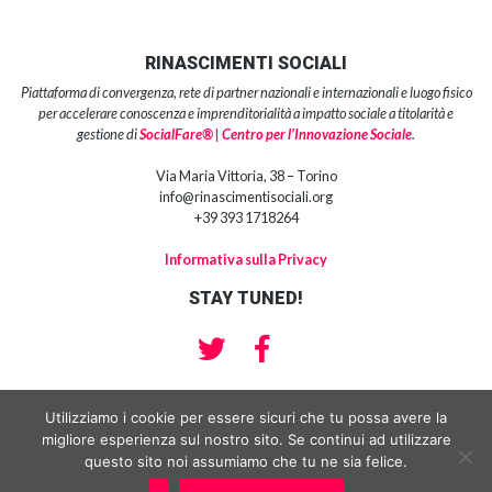
RINASCIMENTI SOCIALI
Piattaforma di convergenza, rete di partner nazionali e internazionali e luogo fisico
per accelerare conoscenza e imprenditorialità a impatto sociale a titolarità e
gestione di
SocialFare® | Centro per l’Innovazione Sociale
.
Via Maria Vittoria, 38 – Torino
info@rinascimentisociali.org
+39 393 1718264
Informativa sulla Privacy
STAY TUNED!
Utilizziamo i cookie per essere sicuri che tu possa avere la
migliore esperienza sul nostro sito. Se continui ad utilizzare
Copyright 2018 | SocialFare® srl impresa sociale | Centro per l’Innovazione
Sociale® Partita Iva e Codice Fiscale: 10959210013 | Sede Legale : Via
questo sito noi assumiamo che tu ne sia felice.
Manzoni 15, 10122 Torino
Ok
Privacy & Cookies policy