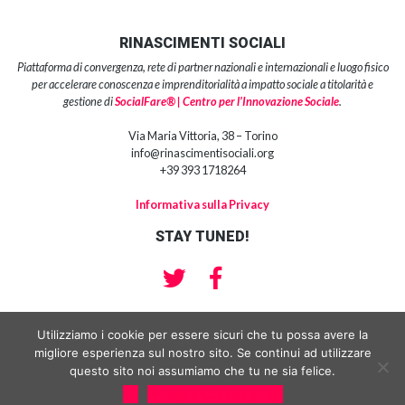
RINASCIMENTI SOCIALI
Piattaforma di convergenza, rete di partner nazionali e internazionali e luogo fisico
per accelerare conoscenza e imprenditorialità a impatto sociale a titolarità e
gestione di
SocialFare® | Centro per l’Innovazione Sociale
.
Via Maria Vittoria, 38 – Torino
info@rinascimentisociali.org
+39 393 1718264
Informativa sulla Privacy
STAY TUNED!
Utilizziamo i cookie per essere sicuri che tu possa avere la
migliore esperienza sul nostro sito. Se continui ad utilizzare
Copyright 2018 | SocialFare® srl impresa sociale | Centro per l’Innovazione
Sociale® Partita Iva e Codice Fiscale: 10959210013 | Sede Legale : Via
questo sito noi assumiamo che tu ne sia felice.
Manzoni 15, 10122 Torino
Ok
Privacy & Cookies policy