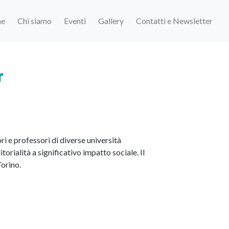
e
Chi siamo
Eventi
Gallery
Contatti e Newsletter
r
i e professori di diverse università
orialità a significativo impatto sociale. Il
Torino.