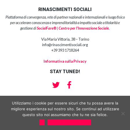
RINASCIMENTI SOCIALI
Piattaforma di convergenza, rete di partner nazionali e internazionali e luogo fisico
per accelerare conoscenza e imprenditorialità a impatto sociale a titolarità e
gestione di
SocialFare® | Centro per l’Innovazione Sociale
.
Via Maria Vittoria, 38 – Torino
info@rinascimentisociali.org
+39 393 1718264
Informativa sulla Privacy
STAY TUNED!
Utilizziamo i cookie per essere sicuri che tu possa avere la
migliore esperienza sul nostro sito. Se continui ad utilizzare
Copyright 2018 | SocialFare® srl impresa sociale | Centro per l’Innovazione
Sociale® Partita Iva e Codice Fiscale: 10959210013 | Sede Legale : Via
questo sito noi assumiamo che tu ne sia felice.
Manzoni 15, 10122 Torino
Ok
Privacy & Cookies policy