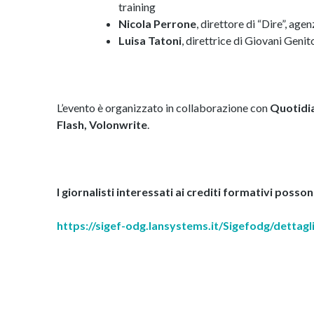
training
Nicola Perrone
, direttore di “Dire”, age
Luisa Tatoni
, direttrice di Giovani Genito
L’evento è organizzato in collaborazione con
Quotidia
Flash, Volonwrite
.
I giornalisti interessati ai crediti formativi posson
https://sigef-odg.lansystems.it/Sigefodg/dettag