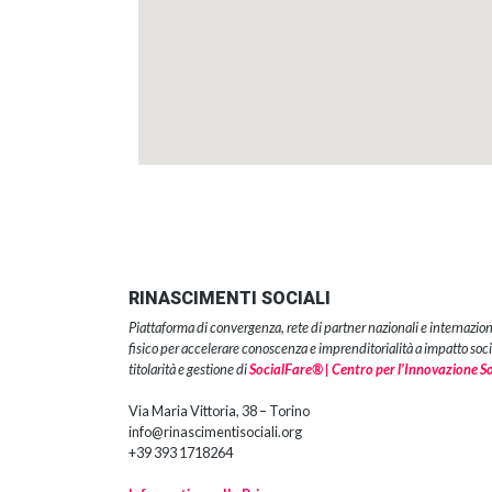
RINASCIMENTI SOCIALI
Piattaforma di convergenza, rete di partner nazionali e internazion
fisico per accelerare conoscenza e imprenditorialità a impatto soci
titolarità e gestione di
SocialFare® | Centro per l’Innovazione S
Via Maria Vittoria, 38 – Torino
info@rinascimentisociali.org
+39 393 1718264