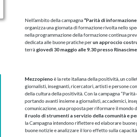
Nell’ambito della campagna
“Parità di informazione
organizza una giornata di formazione rivolta nello spec
nella programmazione della formazione continua previs
dedicata alle buone pratiche per
un approccio costru
terrà
giovedì 30 maggio alle 9.30 presso Rinascimen
Mezzopieno
è la rete italiana della positività, un coll
giornalisti, insegnanti, ricercatori, artisti e persone 
della cultura della positività. Con la campagna “Parità
portando avanti insieme a giornalisti, accademici, ins
comunicazione, una proposta per riformare il mondo del
il ruolo di strumenti a servizio della comunità e pe
la Campagna intendono riflettere ed elaborare buone p
buone notizie e analizzare il loro effetto sulla capacità