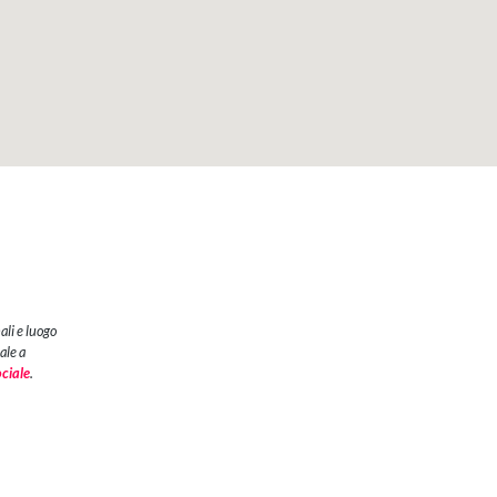
ali e luogo
ale a
ociale
.