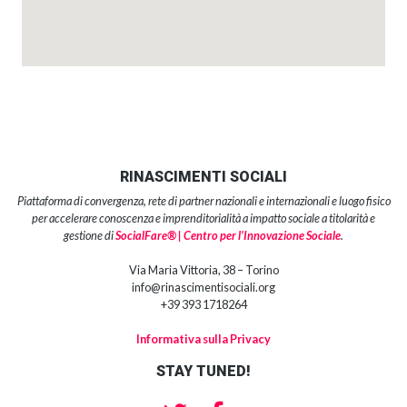
RINASCIMENTI SOCIALI
Piattaforma di convergenza, rete di partner nazionali e internazionali e luogo fisico
per accelerare conoscenza e imprenditorialità a impatto sociale a titolarità e
gestione di
SocialFare® | Centro per l’Innovazione Sociale
.
Via Maria Vittoria, 38 – Torino
info@rinascimentisociali.org
+39 393 1718264
Informativa sulla Privacy
STAY TUNED!