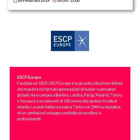
09 Febbraio 2019
09:30 / 13:00
ESCP Europe
Fondata nel 1819, ESCP Europe è la più antica Business School
del mondo e ha formato generazioni di leader e pensatori
globali. Ha 6 campus a Berlino, Londra, Parigi, Madrid, Torino
e Varsavia e un network di 100 università partner in tutto il
mondo. La sede italiana è nata a Torino nel 2004 su iniziativa
di un comitato di sviluppo costituito da ex allievi e
professionisti.