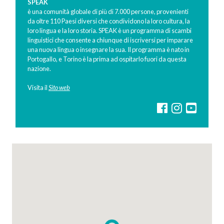
SPEAK
è una comunità globale di più di ​7​.0​00 persone, provenienti
da oltre 110 Paesi diversi che condividono la loro cultura, la
loro lingua e la loro storia.
SPEAK
è un programma di scambi
linguistici che consente a chiunque di iscriversi per imparare
una nuova lingua o insegnare la sua. Il programma è nato in
Portogallo, e Torino è la prima ad ospitarlo fuori da questa
nazione.
Visita il
Sito web