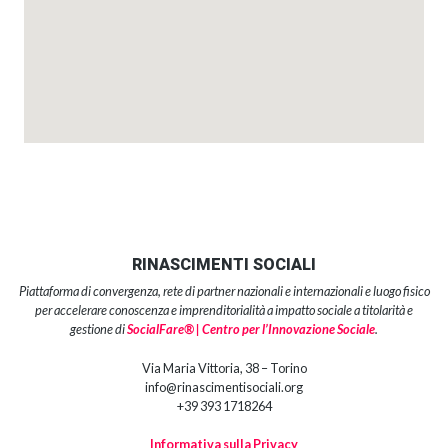
RINASCIMENTI SOCIALI
Piattaforma di convergenza, rete di partner nazionali e internazionali e luogo fisico
per accelerare conoscenza e imprenditorialità a impatto sociale a titolarità e
gestione di
SocialFare® | Centro per l’Innovazione Sociale
.
Via Maria Vittoria, 38 – Torino
info@rinascimentisociali.org
+39 393 1718264
Informativa sulla Privacy