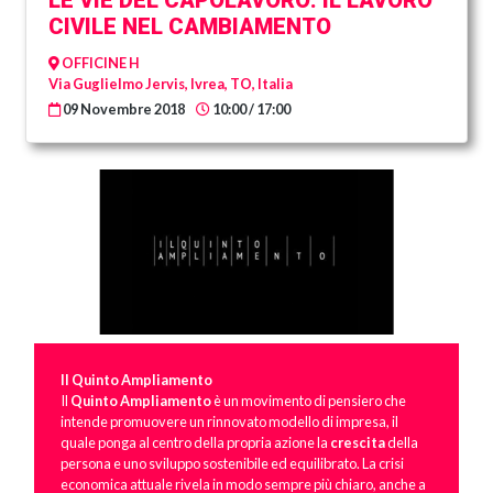
LE VIE DEL CAPOLAVORO: IL LAVORO
CIVILE NEL CAMBIAMENTO
OFFICINE H
Via Guglielmo Jervis, Ivrea, TO, Italia
09 Novembre 2018
10:00 / 17:00
Il Quinto Ampliamento
Il
Quinto Ampliamento
è un movimento di pensiero che
intende promuovere un rinnovato modello di impresa, il
quale ponga al centro della propria azione la
crescita
della
persona e uno sviluppo sostenibile ed equilibrato. La crisi
economica attuale rivela in modo sempre più chiaro, anche a