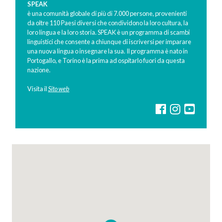
SPEAK
è una comunità globale di più di ​7​.0​00 persone, provenienti
da oltre 110 Paesi diversi che condividono la loro cultura, la
loro lingua e la loro storia.
SPEAK
è un programma di scambi
linguistici che consente a chiunque di iscriversi per imparare
una nuova lingua o insegnare la sua. Il programma è nato in
Portogallo, e Torino è la prima ad ospitarlo fuori da questa
nazione.
Visita il
Sito web