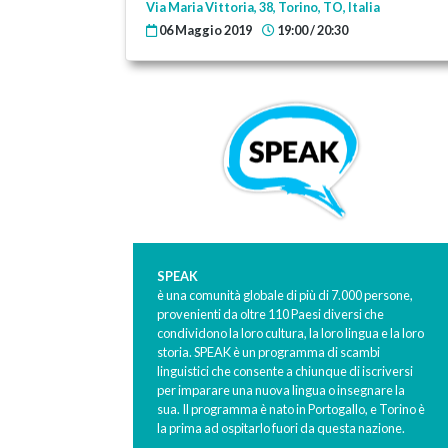
Via Maria Vittoria, 38, Torino, TO, Italia
06 Maggio 2019
19:00 / 20:30
SPEAK
è una comunità globale di più di ​7​.0​00 persone,
provenienti da oltre 110 Paesi diversi che
condividono la loro cultura, la loro lingua e la loro
storia.
SPEAK
è un programma di scambi
linguistici che consente a chiunque di iscriversi
per imparare una nuova lingua o insegnare la
sua. Il programma è nato in Portogallo, e Torino è
la prima ad ospitarlo fuori da questa nazione.