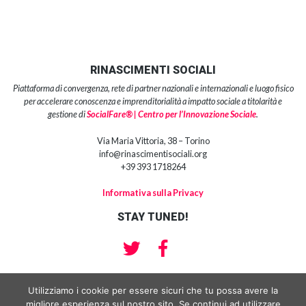
RINASCIMENTI SOCIALI
Piattaforma di convergenza, rete di partner nazionali e internazionali e luogo fisico
per accelerare conoscenza e imprenditorialità a impatto sociale a titolarità e
gestione di
SocialFare® | Centro per l’Innovazione Sociale
.
Via Maria Vittoria, 38 – Torino
info@rinascimentisociali.org
+39 393 1718264
Informativa sulla Privacy
STAY TUNED!
Utilizziamo i cookie per essere sicuri che tu possa avere la
migliore esperienza sul nostro sito. Se continui ad utilizzare
Copyright 2018 | SocialFare® srl impresa sociale | Centro per l’Innovazione