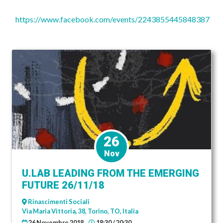
https://www.facebook.com/events/2243855445848387
26
Nov
U.LAB LEADING FROM THE EMERGING
FUTURE 26/11/18
Rinascimenti Sociali
Via Maria Vittoria, 38, Torino, TO, Italia
26 Novembre 2018
18:30 / 20:30