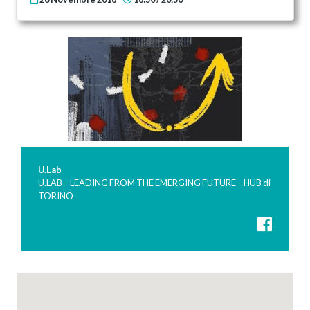
U.Lab
U.LAB – LEADING FROM THE EMERGING FUTURE – HUB di
TORINO